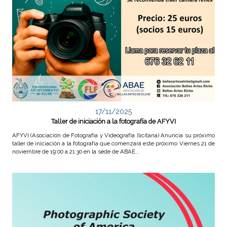
F
o
t
o
g
r
17/11/2025
Taller de iniciación a la fotografía de AFYVI
a
AFYVI (Asociación de Fotografía y Videografía Ilicitana) Anuncia su próximo
taller de iniciación a la fotografía que comenzará este próximo Viernes 21 de
f
noviembre de 19:00 a 21:30 en la sede de ABAE...
í
a