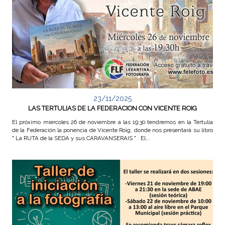
e
v
a
n
t
23/11/2025
LAS TERTULIAS DE LA FEDERACION CON VICENTE ROIG
i
El próximo miercoles 26 de noviembre a las 19:30 tendremos en la Tertulia
de la Federación la ponencia de Vicente Roig, donde nos presentará su libro
" La RUTA de la SEDA y sus CARAVANSERAIS " . El...
n
a
d
e