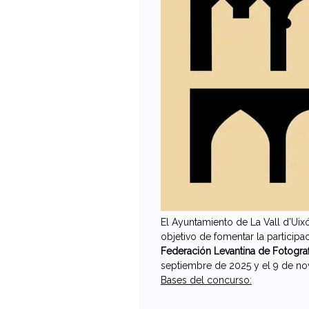
F
o
t
o
g
r
a
f
El Ayuntamiento de La Vall d’Uixó
í
objetivo de fomentar la participa
Federación Levantina de Fotograf
a
septiembre de 2025 y el 9 de n
Bases del concurso: