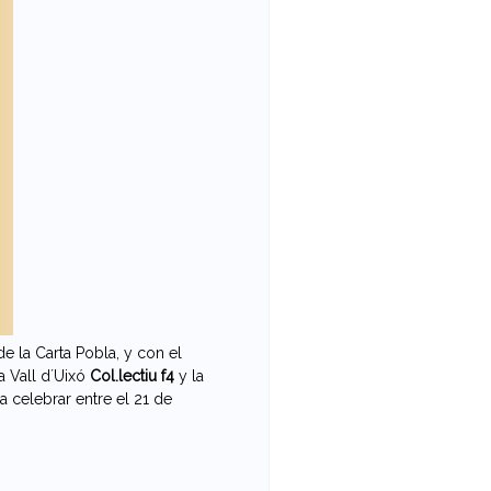
e la Carta Pobla, y con el
a Vall d´Uixó
Col.lectiu f4
y la
a celebrar entre el 21 de