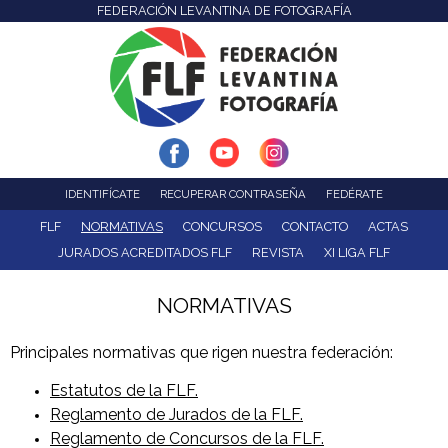
FEDERACIÓN LEVANTINA DE FOTOGRAFÍA
F
Pasar
al
e
contenido
d
principal
e
r
IDENTIFÍCATE
RECUPERAR CONTRASEÑA
FEDÉRATE
a
FLF
NORMATIVAS
CONCURSOS
CONTACTO
ACTAS
JURADOS ACREDITADOS FLF
REVISTA
XI LIGA FLF
c
NORMATIVAS
i
ó
Principales normativas que rigen nuestra federación:
Estatutos de la FLF.
n
Reglamento de Jurados de la FLF.
L
Reglamento de Concursos de la FLF.