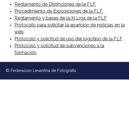
Reglamento de Distinciones de la FLF.
e
Procedimiento de Exposiciones de la FLF.
Reglamento y bases de la XI Liga de la FLF
v
Protocolo para solicitar la aparición de noticias en la
web
a
Protocolo y solicitud de uso del logotipo de la FLF
n
Protocolo y solicitud de subvenciones a la
formación
.
t
i
© Federación Levantina de Fotografía
n
a
d
e