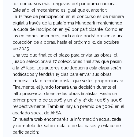
F
los concursos más longevos del panorama nacional.
Este año, el mecanismo es igual que el anterior:
o
La 1ª fase de participación en el concurso es de manera
digital a través de la plataforma Mundoarti manteniendo
t
la cuota de inscripción en 5€ por participante. Como en
las ediciones anteriores, cada autor podrá presentar una
o
colección de 4 obras, hasta el próximo 31 de octubre
de 2025.
g
Una vez que finalice el plazo para enviar las obras, el
jurado seleccionará 17 colecciones finalistas que pasan
r
a la 2ª fase. Los autores que lleguen a esta etapa serán
notificados y tendrán 15 días para enviar sus obras
a
impresas a la dirección postal que se les proporcionará.
Finalmente, el jurado tomará una decisión durante el
f
fallo presencial de entre las obras finalistas. Existe un
primer premio de 1000€ y un 2º y 3º de 400€ y 300€
í
respectivamente. También hay un premio de 300€ en el
apartado social de AFSA.
a
En nuestra web encontraréis la información actualizada
y completa del salón, detalle de las bases y enlace de
participación: