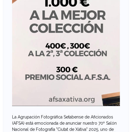
e
v
a
n
t
i
n
a
d
La Agrupación Fotográfica Setabense de Aficionados
e
(AFSA) está emocionada de anunciar nuestro 70º Salón
Nacional de Fotografía "Ciutat de Xàtiva" 2025, uno de