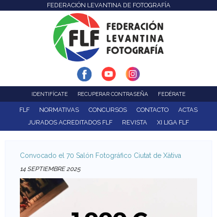
FEDERACIÓN LEVANTINA DE FOTOGRAFÍA
F
Pasar
al
e
contenido
d
principal
e
r
IDENTIFÍCATE
RECUPERAR CONTRASEÑA
FEDÉRATE
a
FLF
NORMATIVAS
CONCURSOS
CONTACTO
ACTAS
JURADOS ACREDITADOS FLF
REVISTA
XI LIGA FLF
c
i
Convocado el 70 Salón Fotográfico Ciutat de Xàtiva
ó
14 SEPTIEMBRE 2025
n
L