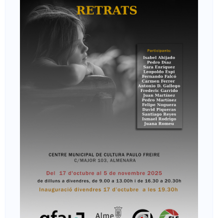
e
v
a
n
t
i
n
a
d
e