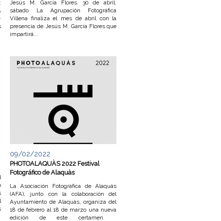
:
Jesús M. García Flores. 30 de abril,
A
sábado La Agrupación Fotográfica
-
Villena finaliza el mes de abril con la
s
presencia de Jesús M. García Flores que
impartirá...
09/02/2022
PHOTOALAQUÀS 2022 Festival
Fotográfico de Alaquàs
l
o
La Asociación Fotográfica de Alaquàs
s
(AFA), junto con la colaboración del
l
Ayuntamiento de Alaquàs, organiza del
s
18 de febrero al 18 de marzo una nueva
edición de este certamen.