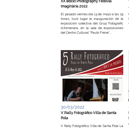
XX edició Photography Festival
Imaginària 2022
e
El pasado viernes día 13 de mayo a las 19
horas, tuvo lugar la inauguración de la
v
exposición colectiva del Grup Fotogràfic
d´Almenara, en la sala de exposiciones
a
del Centro Cultural “Paulo Freire”...
n
t
i
n
a
d
30/03/2022
V Rally Fotográfico Villa de Santa
e
Pola
V Rally Fotográfico Villa de Santa Pola La