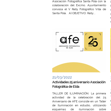
F
Asociación Fotográfica Santa Pola con la
colaboración del Excmo. Ayuntamiento
convoca el V Rally Fotográfico Villa de
o
Santa Pola. A) OBJETIVO: Rally...
t
o
g
r
a
f
21/03/2022
Actividades 25 aniversario Asociación
í
Fotográfica de Elda
a
TALLER DE ILUMINACIÓN: La primera
actividad de la celebración del 25
Aniversario de AFE consiste en un Taller
de Iluminación en estudio, utilizando
esquemas de iluminación sobre