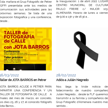
la Inauguración: 1 de abril 2022 LUGAR
Esta mañana el Grup Fotogràfic de Petrer
CENTRO MUNICIPAL DE CULTUR
(GFP) presentaba ante los medios de
PAULO FREIRE c/ MAJOR 103
comunicación sus actividades para las
ALMENARA Horario de lunes a vierne
próximas semanas. Se trata de una
de 9.00 a 13h y de 16.30 a...
exposición fotográfica y una conferencia,
desde...
16/03/2022
28/02/2022
Taller de JOTA BARROS en Petrer
Adiós a Julián Negredo
JOTA BARROS ACUDE A PETRER PARA
Nos llega la triste noticia de
IMPARTIR UNA CONFERENCIA Y UN
fallecimiento de nuestro compañer
TALLER DE FOTOGRAFÍA DE CALLE A
Julián Negredo... desde la FLF queremo
finales del mes de marzo, en concreto,
transmitir a su familia y compañeros de
los días 25, 26 y 27, el conocido fotógrafo
Grup Fotogràfic d'Almenara nuestro má
Jota Barros...
sentido...