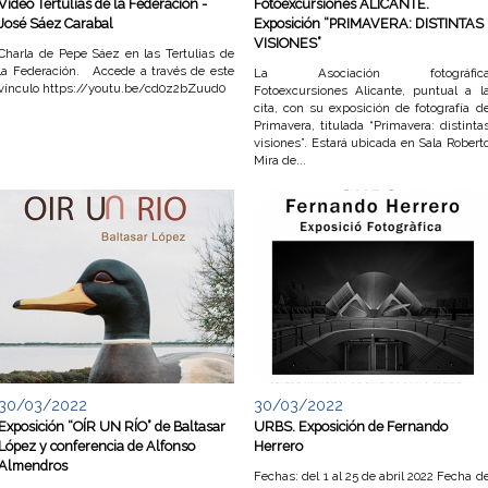
Video Tertulias de la Federación -
Fotoexcursiones ALICANTE.
José Sáez Carabal
Exposición “PRIMAVERA: DISTINTAS
VISIONES”
Charla de Pepe Sáez en las Tertulias de
la Federación. Accede a través de este
La Asociación fotográfic
vínculo https://youtu.be/cd0z2bZuud0
Fotoexcursiones Alicante, puntual a l
cita, con su exposición de fotografía d
Primavera, titulada “Primavera: distinta
visiones”. Estará ubicada en Sala Robert
Mira de...
30/03/2022
30/03/2022
Exposición “OÍR UN RÍO” de Baltasar
URBS. Exposición de Fernando
López y conferencia de Alfonso
Herrero
Almendros
Fechas: del 1 al 25 de abril 2022 Fecha d