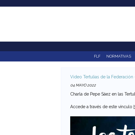
F
e
d
e
r
FLF
NORMATIVAS
a
Video Tertulias de la Federación
c
04 MAYO 2022
i
Charla de Pepe Sáez en las Tertul
ó
Accede a través de este vínculo
n
L