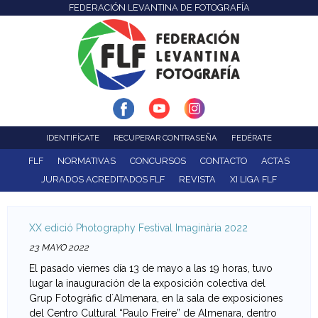
FEDERACIÓN LEVANTINA DE FOTOGRAFÍA
F
Pasar
al
e
contenido
d
principal
e
r
IDENTIFÍCATE
RECUPERAR CONTRASEÑA
FEDÉRATE
a
FLF
NORMATIVAS
CONCURSOS
CONTACTO
ACTAS
JURADOS ACREDITADOS FLF
REVISTA
XI LIGA FLF
c
i
XX edició Photography Festival Imaginària 2022
ó
23 MAYO 2022
El pasado viernes día 13 de mayo a las 19 horas, tuvo
n
lugar la inauguración de la exposición colectiva del
Grup Fotogràfic d´Almenara, en la sala de exposiciones
L
del Centro Cultural “Paulo Freire” de Almenara, dentro