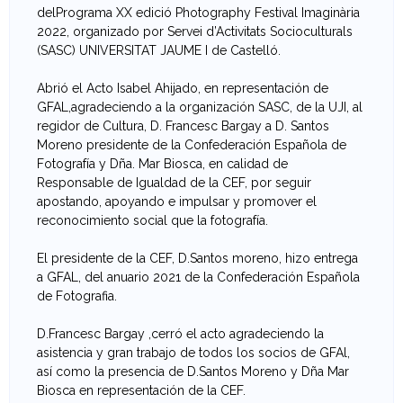
delPrograma XX edició Photography Festival Imaginària
e
2022, organizado por Servei d’Activitats Socioculturals
(SASC) UNIVERSITAT JAUME I de Castelló.
v
Abrió el Acto Isabel Ahijado, en representación de
a
GFAL,agradeciendo a la organización SASC, de la UJI, al
regidor de Cultura, D. Francesc Bargay a D. Santos
n
Moreno presidente de la Confederación Española de
Fotografía y Dña. Mar Biosca, en calidad de
t
Responsable de Igualdad de la CEF, por seguir
apostando, apoyando e impulsar y promover el
i
reconocimiento social que la fotografía.
n
El presidente de la CEF, D.Santos moreno, hizo entrega
a GFAL, del anuario 2021 de la Confederación Española
a
de Fotografia.
d
D.Francesc Bargay ,cerró el acto agradeciendo la
asistencia y gran trabajo de todos los socios de GFAl,
e
así como la presencia de D.Santos Moreno y Dña Mar
Biosca en representación de la CEF.