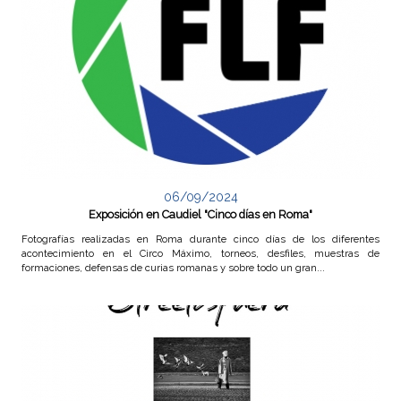
F
o
t
o
g
r
06/09/2024
Exposición en Caudiel "Cinco días en Roma"
a
Fotografías realizadas en Roma durante cinco días de los diferentes
acontecimiento en el Circo Máximo, torneos, desfiles, muestras de
f
formaciones, defensas de curias romanas y sobre todo un gran...
í
a