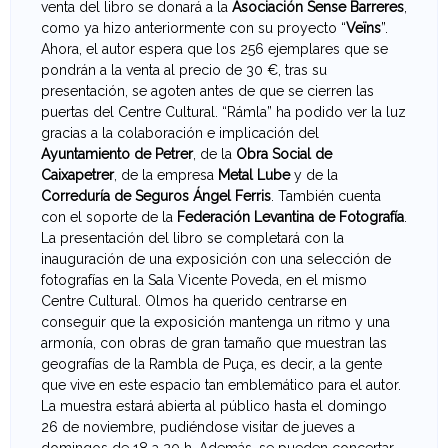
F
venta del libro se donará a la
Asociación Sense Barreres
,
como ya hizo anteriormente con su proyecto “
Veïns
”.
o
Ahora, el autor espera que los 256 ejemplares que se
pondrán a la venta al precio de 30 €, tras su
t
presentación, se agoten antes de que se cierren las
puertas del Centre Cultural. “Rámla” ha podido ver la luz
o
gracias a la colaboración e implicación del
Ayuntamiento de Petrer
, de la
Obra Social de
g
Caixapetrer
, de la empresa
Metal Lube
y de la
Correduría de Seguros Ángel Ferris
. También cuenta
r
con el soporte de la
Federación Levantina de Fotografía
.
La presentación del libro se completará con la
a
inauguración de una exposición con una selección de
fotografías en la Sala Vicente Poveda, en el mismo
f
Centre Cultural. Olmos ha querido centrarse en
conseguir que la exposición mantenga un ritmo y una
í
armonía, con obras de gran tamaño que muestran las
geografías de la Rambla de Puça, es decir, a la gente
a
que vive en este espacio tan emblemático para el autor.
La muestra estará abierta al público hasta el domingo
26 de noviembre, pudiéndose visitar de jueves a