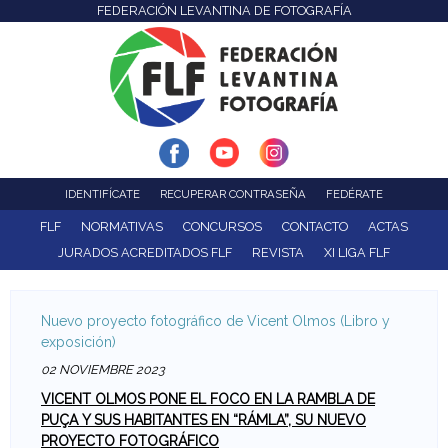
FEDERACIÓN LEVANTINA DE FOTOGRAFÍA
F
Pasar
al
e
contenido
d
principal
e
r
IDENTIFÍCATE
RECUPERAR CONTRASEÑA
FEDÉRATE
a
FLF
NORMATIVAS
CONCURSOS
CONTACTO
ACTAS
JURADOS ACREDITADOS FLF
REVISTA
XI LIGA FLF
c
i
Nuevo proyecto fotográfico de Vicent Olmos (Libro y
exposición)
ó
02 NOVIEMBRE 2023
n
VICENT OLMOS PONE EL FOCO EN LA RAMBLA DE
PUÇA Y SUS HABITANTES EN “RÁMLA”, SU NUEVO
L
PROYECTO FOTOGRÁFICO