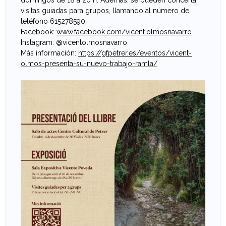
domingos de 18 a 20 h. Además, se pueden concertar
visitas guiadas para grupos, llamando al número de
teléfono 615278590.
Facebook:
www.facebook.com/vicent.olmosnavarro
Instagram: @vicentolmosnavarro
Más información:
https://gfpetrer.es/eventos/vicent-
olmos-presenta-su-nuevo-trabajo-ramla/