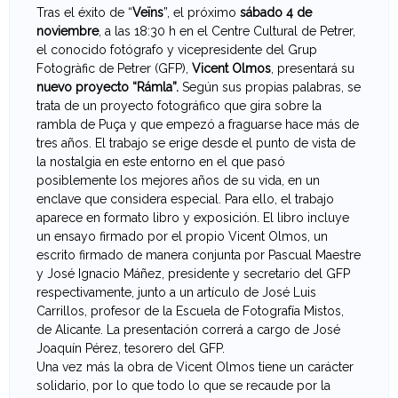
Tras el éxito de “
Veïns
”, el próximo
sábado 4 de
e
noviembre
, a las 18:30 h en el Centre Cultural de Petrer,
el conocido fotógrafo y vicepresidente del Grup
v
Fotogràfic de Petrer (GFP),
Vicent Olmos
, presentará su
nuevo proyecto “Rámla”.
Según sus propias palabras, se
a
trata de un proyecto fotográfico que gira sobre la
rambla de Puça y que empezó a fraguarse hace más de
n
tres años. El trabajo se erige desde el punto de vista de
la nostalgia en este entorno en el que pasó
t
posiblemente los mejores años de su vida, en un
enclave que considera especial. Para ello, el trabajo
i
aparece en formato libro y exposición. El libro incluye
un ensayo firmado por el propio Vicent Olmos, un
n
escrito firmado de manera conjunta por Pascual Maestre
y José Ignacio Máñez, presidente y secretario del GFP
a
respectivamente, junto a un artículo de José Luis
Carrillos, profesor de la Escuela de Fotografía Mistos,
d
de Alicante. La presentación correrá a cargo de José
Joaquín Pérez, tesorero del GFP.
e
Una vez más la obra de Vicent Olmos tiene un carácter
solidario, por lo que todo lo que se recaude por la