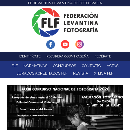
FEDERACIÓN LEVANTINA DE FOTOGRAFÍA
F
Pasar
al
e
contenido
d
principal
e
r
IDENTIFÍCATE
RECUPERAR CONTRASEÑA
FEDÉRATE
a
FLF
NORMATIVAS
CONCURSOS
CONTACTO
ACTAS
JURADOS ACREDITADOS FLF
REVISTA
XI LIGA FLF
c
i
ó
n
L