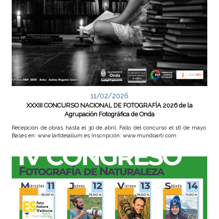
e
v
a
n
t
11/02/2026
XXXIII CONCURSO NACIONAL DE FOTOGRAFÍA 2026 de la
Agrupación Fotográfica de Onda
i
Recepción de obras hasta el 30 de abril. Fallo del concurso el 16 de mayo.
n
Bases en: www.lartdelallum.es Inscripción: www.mundoarti.com
a
d
e