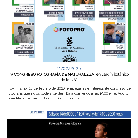
F
o
t
o
g
r
11/02/2026
IV CONGRESO FOTOGRAFÍA DE NATURALEZA, en Jardín botánico
a
de la U.V.
Hoy mismo, 11 de febrero de 2026, empieza este interesante congreso de
f
fotografía que no os podéis perder. Dará comiendo a las 19:00 en el Auditori
Joan Plaça del Jardín Botánico. Con una duración...
í
a