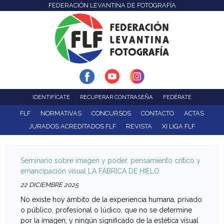
FEDERACIÓN LEVANTINA DE FOTOGRAFÍA
F
Pasar
al
e
contenido
d
principal
e
r
IDENTIFÍCATE
RECUPERAR CONTRASEÑA
FEDÉRATE
a
FLF
NORMATIVAS
CONCURSOS
CONTACTO
ACTAS
JURADOS ACREDITADOS FLF
REVISTA
XI LIGA FLF
c
i
Seminario sobre imagen y poder, pensamiento crítico y
emancipación visual LA FÁBRICA DE HIELO
ó
22 DICIEMBRE 2025
n
No existe hoy ámbito de la experiencia humana, privado
o público, profesional o lúdico, que no se determine
L
por la imagen, y ningún significado de la estética visual