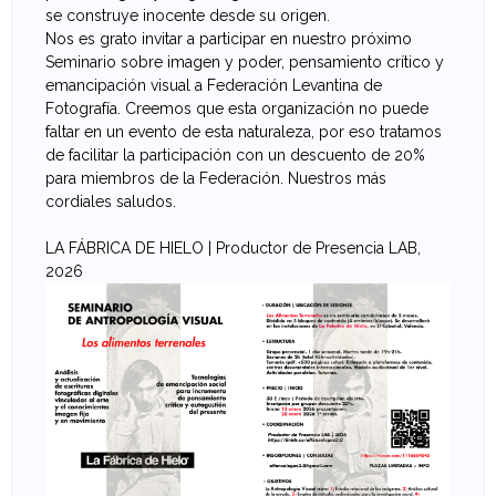
se construye inocente desde su origen.
e
Nos es grato invitar a participar en nuestro próximo
Seminario sobre imagen y poder, pensamiento crítico y
v
emancipación visual a Federación Levantina de
Fotografía. Creemos que esta organización no puede
a
faltar en un evento de esta naturaleza, por eso tratamos
de facilitar la participación con un descuento de 20%
n
para miembros de la Federación. Nuestros más
cordiales saludos.
t
LA FÁBRICA DE HIELO | Productor de Presencia LAB,
i
2026
n
a
d
e