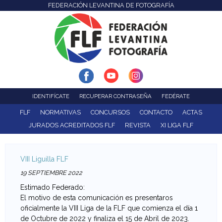
FEDERACIÓN LEVANTINA DE FOTOGRAFÍA
F
Pasar
al
e
contenido
d
principal
e
r
IDENTIFÍCATE
RECUPERAR CONTRASEÑA
FEDÉRATE
a
FLF
NORMATIVAS
CONCURSOS
CONTACTO
ACTAS
JURADOS ACREDITADOS FLF
REVISTA
XI LIGA FLF
c
i
VIII Liguilla FLF
ó
19 SEPTIEMBRE 2022
Estimado Federado:
n
El motivo de esta comunicación es presentaros
oficialmente la VIII Liga de la FLF que comienza el día 1
L
de Octubre de 2022 y finaliza el 15 de Abril de 2023.