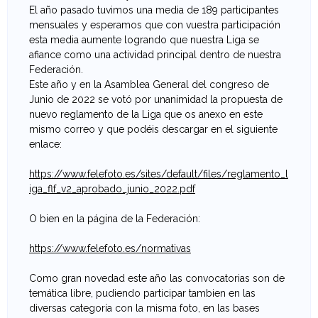
El año pasado tuvimos una media de 189 participantes
e
mensuales y esperamos que con vuestra participación
esta media aumente logrando que nuestra Liga se
v
afiance como una actividad principal dentro de nuestra
Federación.
a
Este año y en la Asamblea General del congreso de
Junio de 2022 se votó por unanimidad la propuesta de
n
nuevo reglamento de la Liga que os anexo en este
mismo correo y que podéis descargar en el siguiente
t
enlace:
i
https://www.felefoto.es/sites/default/files/reglamento_l
iga_flf_v2_aprobado_junio_2022.pdf
n
O bien en la página de la Federación:
a
https://www.felefoto.es/normativas
d
Como gran novedad este año las convocatorias son de
e
temática libre, pudiendo participar tambien en las
diversas categoría con la misma foto, en las bases