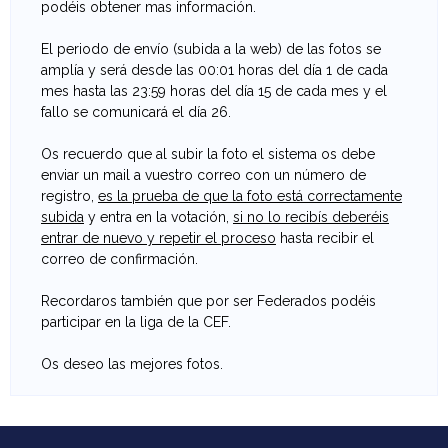
F
podéis obtener mas información.
o
El periodo de envío (subida a la web) de las fotos se
amplía y será desde las 00:01 horas del día 1 de cada
t
mes hasta las 23:59 horas del día 15 de cada mes y el
fallo se comunicará el día 26.
o
Os recuerdo que al subir la foto el sistema os debe
g
enviar un mail a vuestro correo con un número de
registro,
es la prueba de que la foto está correctamente
r
subida
y entra en la votación,
si no lo recibís deberéis
entrar de nuevo y repetir el proceso
hasta recibir el
a
correo de confirmación.
f
Recordaros también que por ser Federados podéis
participar en la liga de la CEF.
í
Os deseo las mejores fotos.
a