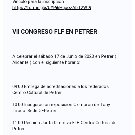
Vínculo para la inscripción... 
https://forms.gle/UYPi6HquozAbT2Wt9
e
v
VII CONGRESO FLF EN PETRER
a
n
A celebrar el sábado 17 de Junio de 2023 en Petrer ( 
t
Alicante ) con el siguiente horario:
i
n
09:00 Entrega de acreditaciones a los federados. 
Centro Cultural de Petrer
a
10:00 Inauguración exposición Oxímoron de Tony 
d
Tirado. Sede GFPetrer
e
11:00 Reunión Junta Directiva FLF. Centro Cultural de 
Petrer