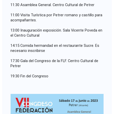
F
11:30 Asamblea General. Centro Cultural de Petrer
o
11:00 Visita Turística por Petrer romano y castillo para 
acompañantes.
t
13:00 Inauguración exposición. Sala Vicente Poveda en 
o
el Centro Cultural
g
14:15 Comida hermandad en el restaurante Sucre. Es 
necesario inscribirse
r
17:30 Gala del Congreso de la FLF. Centro Cultural de 
a
Petrer
f
19:30 Fin del Congreso
í
a