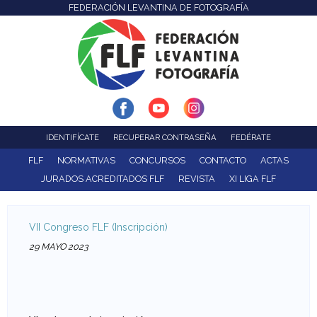
FEDERACIÓN LEVANTINA DE FOTOGRAFÍA
F
Pasar
al
e
contenido
d
principal
e
r
IDENTIFÍCATE
RECUPERAR CONTRASEÑA
FEDÉRATE
a
FLF
NORMATIVAS
CONCURSOS
CONTACTO
ACTAS
JURADOS ACREDITADOS FLF
REVISTA
XI LIGA FLF
c
i
VII Congreso FLF (Inscripción)
ó
29 MAYO 2023
n
L