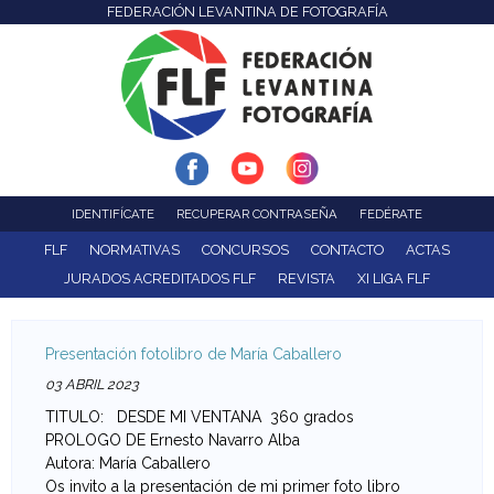
FEDERACIÓN LEVANTINA DE FOTOGRAFÍA
F
Pasar
al
e
contenido
d
principal
e
r
IDENTIFÍCATE
RECUPERAR CONTRASEÑA
FEDÉRATE
a
FLF
NORMATIVAS
CONCURSOS
CONTACTO
ACTAS
JURADOS ACREDITADOS FLF
REVISTA
XI LIGA FLF
c
i
Presentación fotolibro de María Caballero
ó
03 ABRIL 2023
TITULO: DESDE MI VENTANA 360 grados
n
PROLOGO DE Ernesto Navarro Alba
Autora: María Caballero
L
Os invito a la presentación de mi primer foto libro