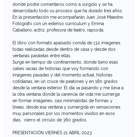
donde podre comentaros como a surgido y se ha
e
desarrollado todo su proceso que ha durado tres años.
En la presentación me acompañarán Juan José Maestre,
v
Fotógrafo con un extenso currículum y Emma
Caballero, actriz, profesora de teatro, rapsoda.
a
El libro con formato apaisado consta de 132 imágenes
n
todas realizadas desde dentro de casa y desde dos
ventanas paralelas entre ellas.
t
Surge en tiempo de confinamiento, donde lleno esas
calles vacías de historias que voy formando con
i
imágenes pasadas y del momento actual, historias
cotidianas, en un cruce de peatones y en 180 grados
n
desde la ventana exterior. El día va pasando y me lleva a
la otra ventana donde la carencia de vida me sumerge
a
en formar imágenes, casi minimalistas de formas y
líneas, desde esa ventana y sumergida en sensaciones
d
muy personales por los momentos vividos en esos
días, cierro el círculo de 360 grados.
e
PRESENTACIÓN VIERNES 21 ABRIL 2023