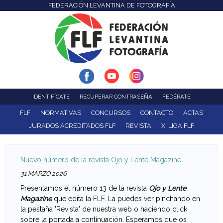
FEDERACIÓN LEVANTINA DE FOTOGRAFÍA
F
Pasar
al
e
contenido
d
principal
e
r
IDENTIFÍCATE
RECUPERAR CONTRASEÑA
FEDÉRATE
a
FLF
NORMATIVAS
CONCURSOS
CONTACTO
ACTAS
JURADOS ACREDITADOS FLF
REVISTA
XI LIGA FLF
c
i
Nuevo número de la revista Ojo y Lente Magazine
ó
31 MARZO 2026
Presentamos el número 13 de la revista
Ojo y Lente
n
Magazine
que edita la FLF. La puedes ver pinchando en
la pestaña 'Revista' de nuestra web o haciendo click
L
sobre la portada a continuación. Esperamos que os