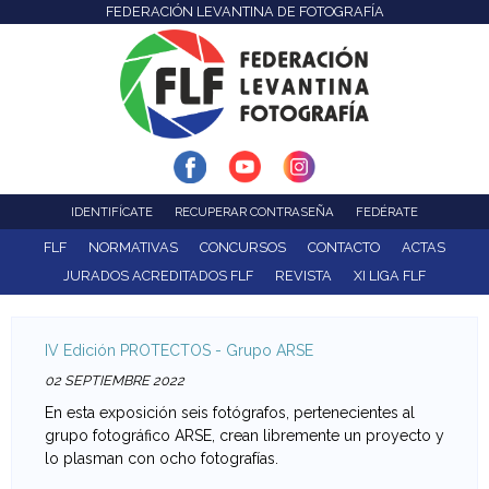
FEDERACIÓN LEVANTINA DE FOTOGRAFÍA
F
Pasar
al
e
contenido
d
principal
e
r
IDENTIFÍCATE
RECUPERAR CONTRASEÑA
FEDÉRATE
a
FLF
NORMATIVAS
CONCURSOS
CONTACTO
ACTAS
JURADOS ACREDITADOS FLF
REVISTA
XI LIGA FLF
c
i
IV Edición PROTECTOS - Grupo ARSE
ó
02 SEPTIEMBRE 2022
En esta exposición seis fotógrafos, pertenecientes al
n
grupo fotográfico ARSE, crean libremente un proyecto y
lo plasman con ocho fotografías.
L