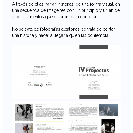
A través de ellas narran historias, de una forma visual, en
e
una secuencia de imágenes con un principio y un fin de
acontecimientos que quieren dar a conocer.
v
No se trata de fotografías aleatorias, se trata de contar
a
una historia y hacerla llegar a quien las contempla.
n
t
i
n
a
d
e