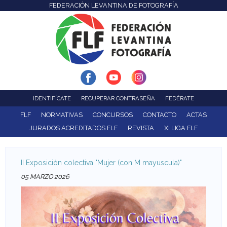
FEDERACIÓN LEVANTINA DE FOTOGRAFÍA
F
Pasar
al
e
contenido
d
principal
e
r
IDENTIFÍCATE
RECUPERAR CONTRASEÑA
FEDÉRATE
a
FLF
NORMATIVAS
CONCURSOS
CONTACTO
ACTAS
JURADOS ACREDITADOS FLF
REVISTA
XI LIGA FLF
c
i
II Exposición colectiva "Mujer (con M mayuscula)"
ó
05 MARZO 2026
n
L