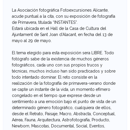
e
La Asociación fotográfica Fotoexcursiones Alicante,
acude puntual a la cita, con su exposición de fotografía
v
de Primavera, titulada “INSTANTES”.
Estará ubicada en el Hall de la Casa de Cultura del
a
Ajuntament de Sant Joan d’Alacant, en fecha del 13 de
mayo al 29 de mayo.
n
El tema elegido para esta exposición sera LIBRE. Todo
t
fotógrafo sabe de la existencia de muchos géneros
fotográficos, cada uno con sus propios trucos y
i
técnicas, muchos incluso han sido practicados y sobre
todo intentado dominar. El reto consiste en la
n
realización de la fotografía de primavera-verano donde
se capte un instante de la vida, un momento efímero
a
congelado en el tiempo que exprese desde un
sentimiento a una emoción bajo el punto de vista de un
d
determinado género fotográfico, cualquiera de ellos,
desde el Retrato, Paisaje, Macro, Abstracta, Conceptual,
e
Aérea, Fauna, Arquitectura, Astrofotografía, Producto,
Newborn, Mascotas, Documental, Social, Eventos,