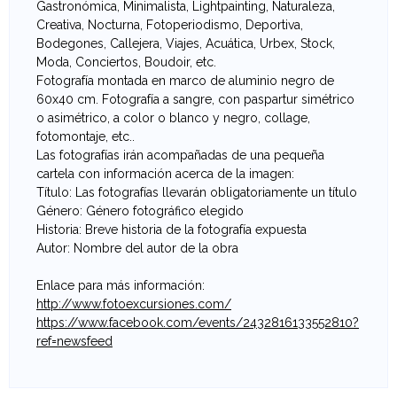
F
Gastronómica, Minimalista, Lightpainting, Naturaleza,
Creativa, Nocturna, Fotoperiodismo, Deportiva,
o
Bodegones, Callejera, Viajes, Acuática, Urbex, Stock,
Moda, Conciertos, Boudoir, etc.
t
Fotografía montada en marco de aluminio negro de
60x40 cm. Fotografía a sangre, con paspartur simétrico
o
o asimétrico, a color o blanco y negro, collage,
fotomontaje, etc..
g
Las fotografías irán acompañadas de una pequeña
cartela con información acerca de la imagen:
r
Título: Las fotografías llevarán obligatoriamente un título
Género: Género fotográfico elegido
a
Historia: Breve historia de la fotografía expuesta
Autor: Nombre del autor de la obra
f
Enlace para más información:
í
http://www.fotoexcursiones.com/
https://www.facebook.com/events/2432816133552810?
a
ref=newsfeed