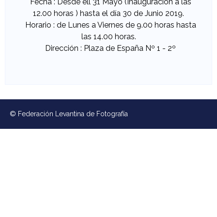
Fecha : Desde ell 31 Mayo (Inauguración a las
e
12.00 horas ) hasta el día 30 de Junio 2019.
Horario : de Lunes a Viernes de 9.00 horas hasta
v
las 14.00 horas.
Dirección : Plaza de España Nº 1 - 2º
a
n
t
© Federación Levantina de Fotografía
i
n
a
d
e