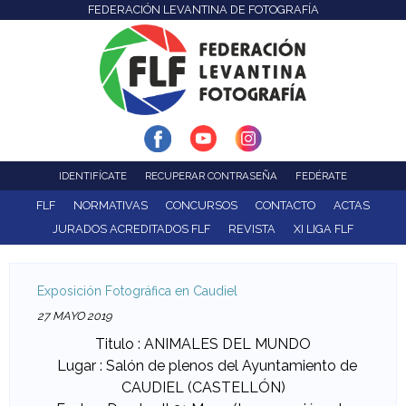
FEDERACIÓN LEVANTINA DE FOTOGRAFÍA
F
Pasar
al
e
contenido
d
principal
e
r
IDENTIFÍCATE
RECUPERAR CONTRASEÑA
FEDÉRATE
a
FLF
NORMATIVAS
CONCURSOS
CONTACTO
ACTAS
JURADOS ACREDITADOS FLF
REVISTA
XI LIGA FLF
c
i
Exposición Fotográfica en Caudiel
ó
27 MAYO 2019
Titulo : ANIMALES DEL MUNDO
n
Lugar : Salón de plenos del Ayuntamiento de
CAUDIEL (CASTELLÓN)
L