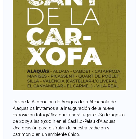
e
v
a
n
t
i
n
a
Desde la Asociación de Amigos de la Alcachofa de
Alaquas os invitamos a la inauguración de la nueva
d
exposición fotográfica que tendrá lugar el 29 de agosto
de 2025 a las 19:00 h en el Castillo-Palau d'Alaquas.
e
Una ocasión para disfrutar de nuestra tradición y
patrimonio en un ambiente único.