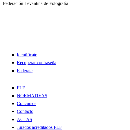
Pasar
Federación Levantina de Fotografía
al
F
contenido
principal
e
d
e
Identifícate
Recuperar contraseña
r
Fedérate
a
FLF
c
NORMATIVAS
Concursos
i
Contacto
ACTAS
ó
Jurados acreditados FLF