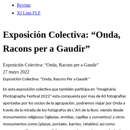
Revista
n
XI Liga FLF
L
Exposición Colectiva: “Onda,
e
Racons per a Gaudir”
v
a
Exposición Colectiva: “Onda, Racons per a Gaudir”
27 mayo 2022
n
Exposición Colectiva: “Onda, Racons Per a Gaudir”
t
En esta exposición colectiva que también participa en “Imaginària
Photography Festival 2022” esta compuesta por mas de 60 fotografías
i
aportadas por los socios de la agrupación, podremos viajar por Onda a
través de la mirada de los fotógrafos de L´Art de la llum, viendo desde
n
monumentos religiosos (Iglesias, ermitas, capillas y conventos) y otros
monumentos como (plazas, portales, barrios, retablos) así como