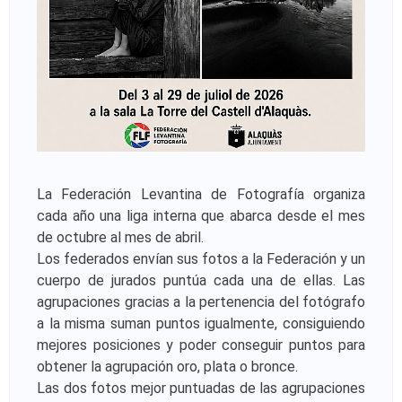
F
o
t
o
g
r
La Federación Levantina de Fotografía organiza
cada año una liga interna que abarca desde el mes
a
de octubre al mes de abril.
Los federados envían sus fotos a la Federación y un
f
cuerpo de jurados puntúa cada una de ellas. Las
í
agrupaciones gracias a la pertenencia del fotógrafo
a la misma suman puntos igualmente, consiguiendo
a
mejores posiciones y poder conseguir puntos para
obtener la agrupación oro, plata o bronce.
Las dos fotos mejor puntuadas de las agrupaciones