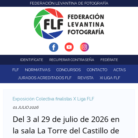
FEDERACIÓN LEVANTINA DE FOTOGRAFÍA
F
Pasar
al
e
contenido
d
principal
e
r
IDENTIFÍCATE
RECUPERAR CONTRASEÑA
FEDÉRATE
a
FLF
NORMATIVAS
CONCURSOS
CONTACTO
ACTAS
JURADOS ACREDITADOS FLF
REVISTA
XI LIGA FLF
c
i
Exposición Colectiva finalistas X Liga FLF
ó
01 JULIO 2026
Del 3 al 29 de julio de 2026 en
n
la sala La Torre del Castillo de
L