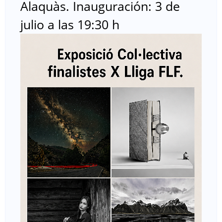
Alaquàs. Inauguración: 3 de
e
julio a las 19:30 h
v
a
n
t
i
n
a
d
e