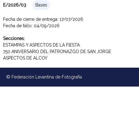
E/2026/03
Bases
e
Fecha de cierre de entrega:
17/07/2026
v
Fecha de fallo:
04/09/2026
a
Secciones:
ESTAMPAS Y ASPECTOS DE LA FIESTA
n
750 ANIVERSARIO DEL PATRONAZGO DE SAN JORGE
ASPECTOS DE ALCOY
t
i
© Federación Levantina de Fotografía
n
a
d
e