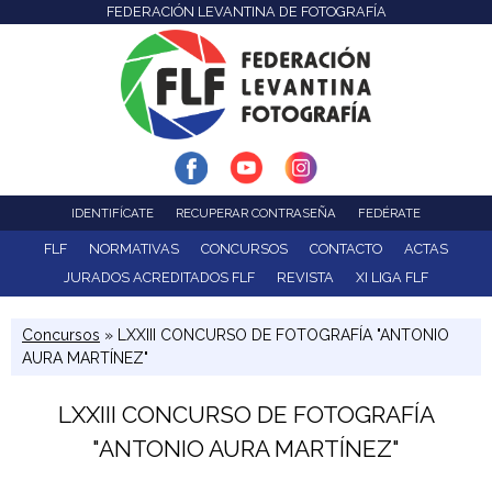
FEDERACIÓN LEVANTINA DE FOTOGRAFÍA
F
Pasar
al
e
contenido
d
principal
e
r
IDENTIFÍCATE
RECUPERAR CONTRASEÑA
FEDÉRATE
a
FLF
NORMATIVAS
CONCURSOS
CONTACTO
ACTAS
JURADOS ACREDITADOS FLF
REVISTA
XI LIGA FLF
c
Concursos
» LXXIII CONCURSO DE FOTOGRAFÍA "ANTONIO
i
AURA MARTÍNEZ"
ó
LXXIII CONCURSO DE FOTOGRAFÍA
n
"ANTONIO AURA MARTÍNEZ"
L