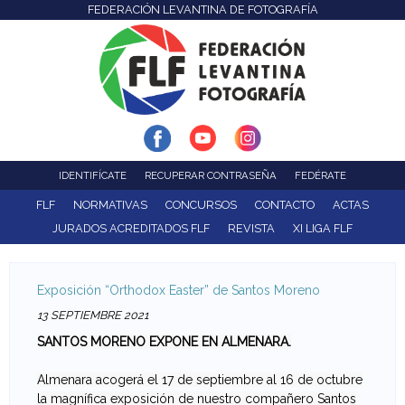
FEDERACIÓN LEVANTINA DE FOTOGRAFÍA
F
Pasar
al
e
contenido
d
principal
e
r
IDENTIFÍCATE
RECUPERAR CONTRASEÑA
FEDÉRATE
a
FLF
NORMATIVAS
CONCURSOS
CONTACTO
ACTAS
JURADOS ACREDITADOS FLF
REVISTA
XI LIGA FLF
c
i
Exposición “Orthodox Easter” de Santos Moreno
ó
13 SEPTIEMBRE 2021
SANTOS MORENO EXPONE EN ALMENARA.
n
Almenara acogerá el 17 de septiembre al 16 de octubre
L
la magnífica exposición de nuestro compañero Santos