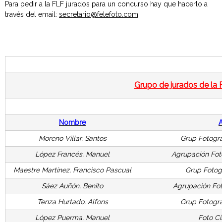
Para pedir a la FLF jurados para un concurso hay que hacerlo a
e
través del email:
secretario@felefoto.com
v
a
n
Grupo de jurados de la
t
i
Nombre
n
Moreno Villar, Santos
Grup Fotogrà
López Francés, Manuel
Agrupación Foto
a
Maestre Martínez, Francisco Pascual
Grup Fotogr
d
Sáez Auñón, Benito
Agrupación Fot
e
Tenza Hurtado, Alfons
Grup Fotogr
López Puerma, Manuel
Foto Ci