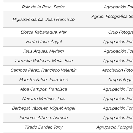
F
Ruiz de la Rosa, Pedro
Agrupación Fot
o
Agrup. Fotogràfica Se
Higueras García, Juan Francisco
t
Biosca Rabanaque, Mar
Grup Fotogrà
o
Verdú Lluch, Ángel
Agrupación Foto
g
Faus Arques, Myriam
Agrupación Fot
Tarruella Rodenas, María José
Agrupación Foto
r
Campos Pérez, Francisco Valentín
Asociación Foto
a
Maestre Falcó, Juan José
Grup Fotogr
f
Alba Campos, Francisca
Agrupación Foto
Navarro Martínez, Luis
Agrupación Foto
í
Berbegal Vázquez, Miguel Ángel
Agrupación Foto
a
Piqueres Albeza, Antonio
Agrupación Foto
Tirado Darder, Tony
Agrupació Fotogràf