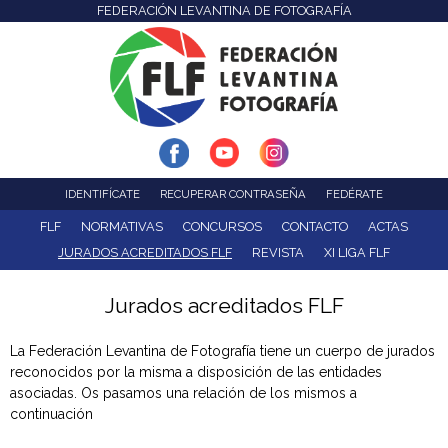
FEDERACIÓN LEVANTINA DE FOTOGRAFÍA
F
Pasar
al
e
contenido
d
principal
e
r
IDENTIFÍCATE
RECUPERAR CONTRASEÑA
FEDÉRATE
a
FLF
NORMATIVAS
CONCURSOS
CONTACTO
ACTAS
JURADOS ACREDITADOS FLF
REVISTA
XI LIGA FLF
c
Jurados acreditados FLF
i
ó
La Federación Levantina de Fotografía tiene un cuerpo de jurados
reconocidos por la misma a disposición de las entidades
n
asociadas. Os pasamos una relación de los mismos a
continuación
L