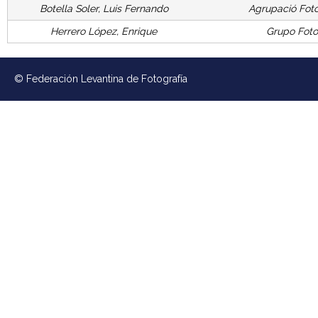
Botella Soler, Luis Fernando
Agrupació Foto
Herrero López, Enrique
Grupo Foto
© Federación Levantina de Fotografía