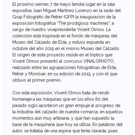
El próximo viernes 7 de mayo tendrá lugar en la sala
e
expositiva Juan Miguel Martínez Lorenzo en la sede del
Grup Fotogràfic de Petrer (GFP) la inauguración de la
v
exposición fotográfica “The prodigious machines”, a
cargo de nuestro vicepresidente Vicent Olmos. La
a
colección está inspirada en el fondo de máquinas del
Museo del Calzado de Elda, y estuvo expuesta en
n
octubre del año 2015 en el mismo Museo del Calzado.
El origen de este proyecto reside en el tríptico que
t
Vicent Olmos presentó al concurso VINALOPHOTO,
realizado entre las agrupaciones fotográficas de Elda,
i
Petrer y Monóvar, en su edición de 2015, y con el que
obtuvo el primer premio.
n
Con esta exposición, Vicent Olmos trata de rendir
a
homenaje a las máquinas que en los años 60 del
pasado siglo aportaron un gran empuje al progreso de
d
la industria del calzado de nuestra comarca, en aquellos
momentos aún muy artesana, y que han supuesto la
e
base de la maquinaria que hoy se utiliza. En palabras del
autor, se trataba de una espina que tenía clavada, pues