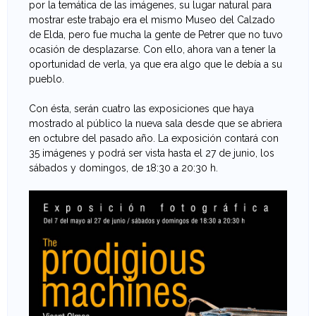
F
por la temática de las imágenes, su lugar natural para
mostrar este trabajo era el mismo Museo del Calzado
o
de Elda, pero fue mucha la gente de Petrer que no tuvo
ocasión de desplazarse. Con ello, ahora van a tener la
t
oportunidad de verla, ya que era algo que le debía a su
pueblo.
o
Con ésta, serán cuatro las exposiciones que haya
g
mostrado al público la nueva sala desde que se abriera
en octubre del pasado año. La exposición contará con
r
35 imágenes y podrá ser vista hasta el 27 de junio, los
sábados y domingos, de 18:30 a 20:30 h.
a
f
í
a