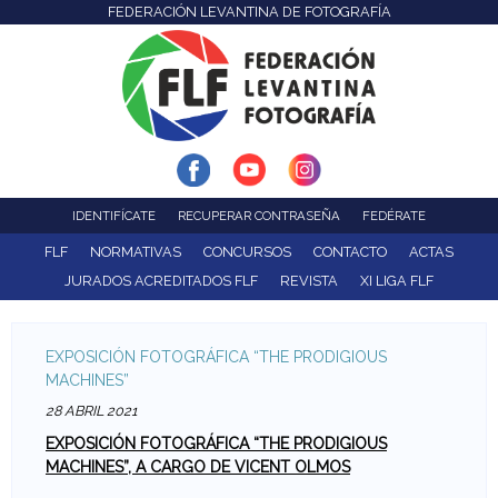
FEDERACIÓN LEVANTINA DE FOTOGRAFÍA
F
Pasar
al
e
contenido
d
principal
e
r
IDENTIFÍCATE
RECUPERAR CONTRASEÑA
FEDÉRATE
a
FLF
NORMATIVAS
CONCURSOS
CONTACTO
ACTAS
JURADOS ACREDITADOS FLF
REVISTA
XI LIGA FLF
c
i
EXPOSICIÓN FOTOGRÁFICA “THE PRODIGIOUS
MACHINES”
ó
28 ABRIL 2021
n
EXPOSICIÓN FOTOGRÁFICA “THE PRODIGIOUS
MACHINES”, A CARGO DE VICENT OLMOS
L