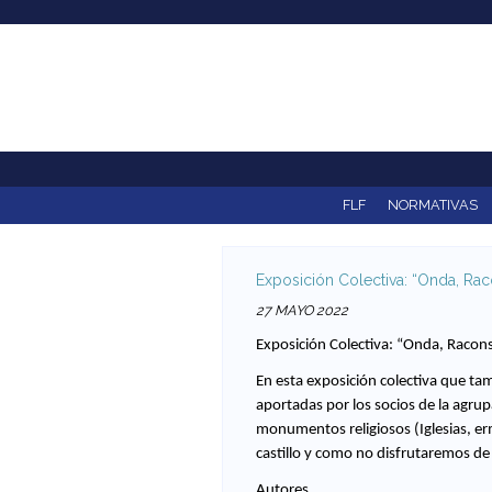
F
e
d
e
r
FLF
NORMATIVAS
a
Exposición Colectiva: “Onda, Rac
c
27 MAYO 2022
i
Exposición Colectiva: “Onda, Racons
ó
En esta exposición colectiva que ta
aportadas por los socios de la agrup
n
monumentos religiosos (Iglesias, er
castillo y como no disfrutaremos de
L
Autores