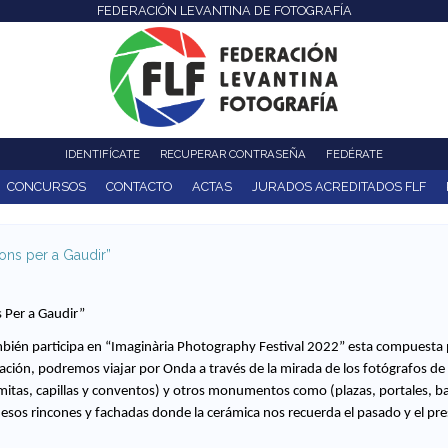
FEDERACIÓN LEVANTINA DE FOTOGRAFÍA
Pasar
al
contenido
principal
IDENTIFÍCATE
RECUPERAR CONTRASEÑA
FEDÉRATE
CONCURSOS
CONTACTO
ACTAS
JURADOS ACREDITADOS FLF
ons per a Gaudir”
 Per a Gaudir”
mbién participa en “Imaginària Photography Festival 2022” esta compuesta 
ación, podremos viajar por Onda a través de la mirada de los fotógrafos de 
mitas, capillas y conventos) y otros monumentos como (plazas, portales, ba
 esos rincones y fachadas donde la cerámica nos recuerda el pasado y el pr