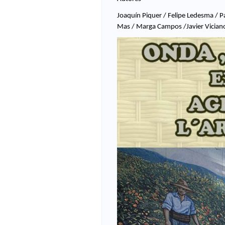
e
Joaquín Piquer / Felipe Ledesma / Pa
Mas / Marga Campos /Javier Vician
v
a
n
t
i
n
a
d
e