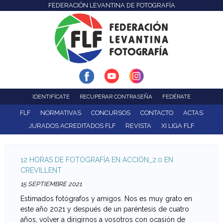
FEDERACIÓN LEVANTINA DE FOTOGRAFÍA
F
Pasar
al
e
contenido
d
principal
e
r
IDENTIFÍCATE
RECUPERAR CONTRASEÑA
FEDÉRATE
a
FLF
NORMATIVAS
CONCURSOS
CONTACTO
ACTAS
JURADOS ACREDITADOS FLF
REVISTA
XI LIGA FLF
c
i
12 HORAS DE FOTOGRAFÍA EN ACCIÓN_2.0 EN
CREVILLENT
ó
15 SEPTIEMBRE 2021
n
Estimados fotógrafos y amigos. Nos es muy grato en
este año 2021 y después de un paréntesis de cuatro
L
años, volver a dirigirnos a vosotros con ocasión de