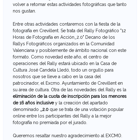
volver a retomar estas actividades fotográficas que tanto
e
nos gustan.
v
Entre otras actividades contaremos con la fiesta de la
fotografía en Crevillent. Se trata del Rally Fotográfico "12
a
Horas de Fotografía en Acción_2.0" Decano de los
Rallys Fotográficos organizados en la Comunidad
n
Valenciana y posiblemente de ámbito nacional con este
formato. Como novedad este año, el centro de
t
operaciones del Rally estará ubicado en la Casa de
Cultura José Candela Lledó, todo un orgullo para
i
nosotros que se lleve a cabo en la casa del
patrocinador, el Excmo. Ayuntamiento de Crevillent en
n
su área de cultura. Otra de las novedades del Rally es la
eliminación de la cuota de inscripción para los menores
a
de 16 años inclusive
y la creación del apartado
denominado
_2.0
que se trata de una votación popular
d
online entre los participantes del Rally a la mejor
fotografía no premiada por el jurado.
e
Queremos resaltar nuestro agradecimiento al EXCMO.