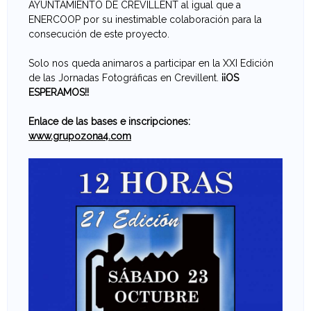
F
AYUNTAMIENTO DE CREVILLENT al igual que a
ENERCOOP por su inestimable colaboración para la
o
consecución de este proyecto.
t
Solo nos queda animaros a participar en la XXI Edición
de las Jornadas Fotográficas en Crevillent.
¡¡OS
o
ESPERAMOS!!
g
Enlace de las bases e inscripciones:
www.grupozona4.com
r
a
f
í
a