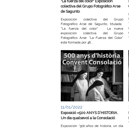
"La fuerza del color" Exposición
colectiva del Grupo Fotográfico Arse
e
de Sagunto
Exposición colectiva del Grupo
v
Fotográfico Arse de Sagunto, titulada:
"La fuerza del color" La nueva
a
exposición colectiva del Grupo
Fotográfico Arse: “La Fuerza del Color”
está formada por 48...
n
t
i
n
a
d
11/01/2022
Exposició «500 ANYS D’HISTORIA.
e
Un dia qualsevol a la Consolació
Exposición “500 años de historia, un dia