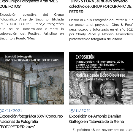
Expo Grupo Fotográfico Arse "MÉS
“DINS & FORA”, el nuevo proyecto
QUE FOTOS"
colectivo del GRUP FOTOGRÀFIC DE
PETRER
Exposición colectiva del Grupo
Fotográfico Arse de Sagunto, titulada
Desde el Grup Fotogràfic de Petrer (GFP
"MÉS QUE FOTOS" Trabajo fotográfico
se presenta el proyecto “Dins & Fora”
que se ha desarrollado durante la
desarrollado y tutorizado en el año 202
celebración del Festival Artístico en
por Charly Rebel y Alfonso Almendros
Sagunto y Puerto "Més...
profesores de fotografía del citado...
30/11/2021
15/11/2021
Exposición fotográfica XXVI Concurso
Exposición de Antonio Damián
Nacional de Fotografía
Gallego en Talavera de la Reina
“FOTOPETRER 2021”
El próximo 18 de noviembre de 2021