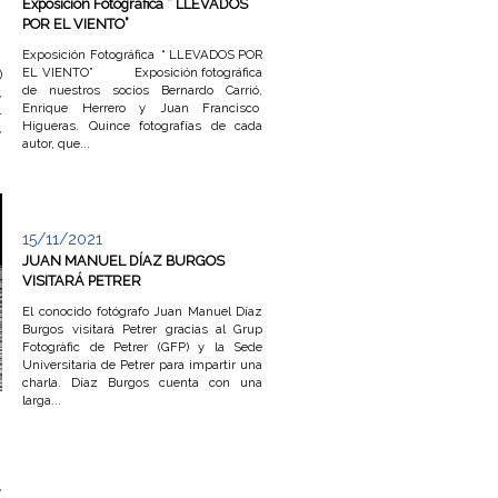
Exposición Fotográfica “ LLEVADOS
POR EL VIENTO”
Exposición Fotográfica “ LLEVADOS POR
EL VIENTO” Exposición fotográfica
)
de nuestros socios Bernardo Carrió,
,
Enrique Herrero y Juan Francisco
1
Higueras. Quince fotografías de cada
,
autor, que...
15/11/2021
JUAN MANUEL DÍAZ BURGOS
VISITARÁ PETRER
El conocido fotógrafo Juan Manuel Díaz
Burgos visitará Petrer gracias al Grup
Fotogràfic de Petrer (GFP) y la Sede
Universitaria de Petrer para impartir una
charla. Díaz Burgos cuenta con una
larga...
,