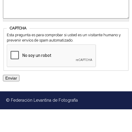
e
v
CAPTCHA
a
Esta pregunta es para comprobar si usted es un visitante humano y
prevenir envíos de spam automatizado.
n
t
i
n
a
© Federación Levantina de Fotografía
d
e